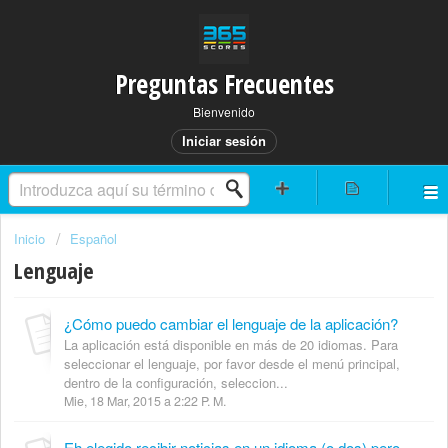
Preguntas Frecuentes
Bienvenido
Iniciar sesión
Inicio
Español
Lenguaje
¿Cómo puedo cambiar el lenguaje de la aplicación?
La aplicación está disponible en más de 20 idiomas. Para
seleccionar el lenguaje, por favor desde el menú principal,
dentro de la configuración, seleccion...
Mie, 18 Mar, 2015 a 2:22 P. M.