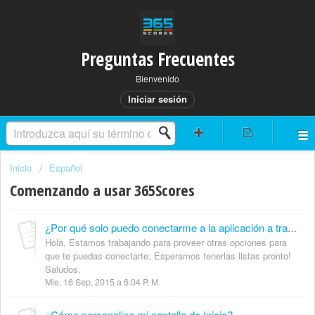
Preguntas Frecuentes
Bienvenido
Iniciar sesión
Inicio
Español
Comenzando a usar 365Scores
¿Por qué solo puedo conectarme a la aplicación a través de Facebook y Google+ y no con otra red social?
Hola, Estamos trabajando para proveer otras opciones para
que te puedas conectarte. Esperamos tenerlas listas pronto!
Saludos,
Mie, 16 Sep, 2015 a 6:04 P. M.
¿Cómo personalizo mi pantalla de Inicio?